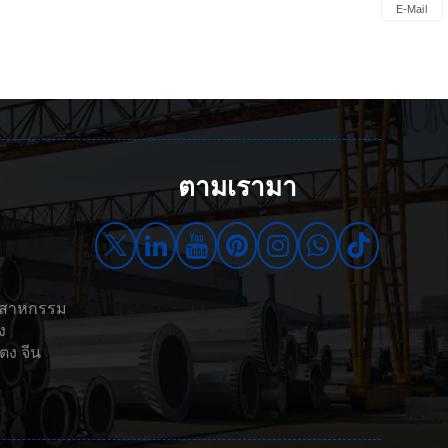
E-Mail
ตามเรามา
ตสาหกรรม
ง
ตง จีน