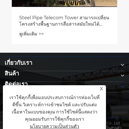
เกี่ยวกับเรา
สินค้า
ติดต่อเรา
X
ตามเรามา
เราใช้คุกกี้เพื่อมอบประสบการณ์การท่องเว็บที่
ดีขึ้น วิเคราะห์การเข้าชมไซต์ และปรับแต่ง
เนื้อหาในแบบของคุณ การใช้ไซต์นี้แสดงว่า
คุณยอมรับการใช้คุกกี้ของเรา
ลิขสิทธิ์ © 2026 Qingdao Anbang New Energy Technology Co., Ltd.
นโยบายความเป็นส่วนตัว
สงวนลิขสิทธิ์
Links
|
Sitemap
|
RSS
|
XML
|
นโยบายความเป็นส่วนตัว