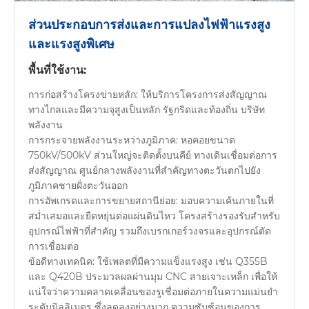
ส่วนประกอบการส่งและการแปลงไฟฟ้าแรงสูง
และแรงสูงพิเศษ
พื้นที่ใช้งาน:
การก่อสร้างโครงข่ายหลัก: ให้บริการโครงการส่งสัญญาณ
ทางไกลและมีความจุสูงเป็นหลัก รัฐกริดและท้องถิ่น บริษัท
พลังงาน
การกระจายพลังงานระหว่างภูมิภาค: หอคอยขนาด
750kV/500kV ส่วนใหญ่จะติดตั้งบนคีย์ ทางเดินเชื่อมต่อการ
ส่งสัญญาณ ศูนย์กลางพลังงานที่สำคัญทางตะวันตกไปยัง
ภูมิภาคชายฝั่งตะวันออก
การอัพเกรดและการขยายสถานีย่อย: มอบความเค้นภายในที่
สม่ำเสมอและยืดหยุ่นต่อแผ่นดินไหว โครงสร้างรองรับสำหรับ
อุปกรณ์ไฟฟ้าที่สำคัญ รวมถึงเบรกเกอร์วงจรและอุปกรณ์ตัด
การเชื่อมต่อ
ข้อดีทางเทคนิค: ใช้เพลตที่มีความแข็งแรงสูง เช่น Q355B
และ Q420B ประมวลผลผ่านมุม CNC สายเจาะเหล็ก เพื่อให้
แน่ใจว่าความคลาดเคลื่อนของรูเชื่อมต่อภายในความแม่นยำ
ระดับมิลลิเมตร ซึ่งลดลงอย่างมาก ความซับซ้อนของการ