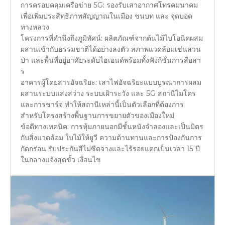
การครอบคลุมเครือข่าย 5G: รองรับเสาอากาศโทรคมนาคม
เพื่อเพิ่มประสิทธิภาพสัญญาณในเมือง ชนบท และ จุดบอด
ทางหลวง
โครงการที่คำนึงถึงภูมิทัศน์: ผลิตภัณฑ์จากต้นไม้ไบโอนิคผสม
ผสานเข้ากับธรรมชาติได้อย่างลงตัว สภาพแวดล้อมเช่นสวน
ป่า และพื้นที่อยู่อาศัยระดับไฮเอนด์พร้อมทั้งฟังก์ชั่นการสื่อสา
ร
อาคารผู้โดยสารอัจฉริยะ: เสาไฟอัจฉริยะแบบบูรณาการผสม
ผสานระบบแสงสว่าง ระบบเฝ้าระวัง และ 5G สถานีไมโคร
และการชาร์จ ทำให้สถานีเหล่านี้เป็นตัวเลือกที่ต้องการ
สำหรับโครงสร้างพื้นฐานการขยายตัวของเมืองใหม่
ข้อดีทางเทคนิค: การหุ้มภายนอกมีชั้นหนังจำลองและเป็นมิตร
กับสิ่งแวดล้อม ใบไม้ให้ยูวี ความต้านทานและการป้องกันการ
กัดกร่อน รับประกันสีไม่ซีดจางและไร้รอยแตกเป็นเวลา 15 ปี
ในกลางแจ้งสุดขั้ว เงื่อนไข