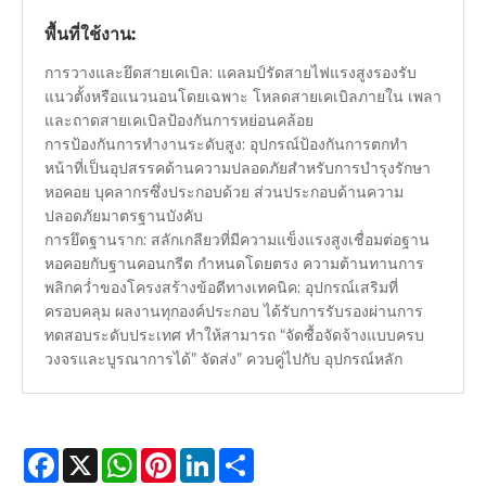
พื้นที่ใช้งาน:
การวางและยึดสายเคเบิล: แคลมป์รัดสายไฟแรงสูงรองรับ
แนวตั้งหรือแนวนอนโดยเฉพาะ โหลดสายเคเบิลภายใน เพลา
และถาดสายเคเบิลป้องกันการหย่อนคล้อย
การป้องกันการทำงานระดับสูง: อุปกรณ์ป้องกันการตกทำ
หน้าที่เป็นอุปสรรคด้านความปลอดภัยสำหรับการบำรุงรักษา
หอคอย บุคลากรซึ่งประกอบด้วย ส่วนประกอบด้านความ
ปลอดภัยมาตรฐานบังคับ
การยึดฐานราก: สลักเกลียวที่มีความแข็งแรงสูงเชื่อมต่อฐาน
หอคอยกับฐานคอนกรีต กำหนดโดยตรง ความต้านทานการ
พลิกคว่ำของโครงสร้างข้อดีทางเทคนิค: อุปกรณ์เสริมที่
ครอบคลุม ผลงานทุกองค์ประกอบ ได้รับการรับรองผ่านการ
ทดสอบระดับประเทศ ทำให้สามารถ “จัดซื้อจัดจ้างแบบครบ
วงจรและบูรณาการได้” จัดส่ง” ควบคู่ไปกับ อุปกรณ์หลัก
Facebook
X
WhatsApp
Pinterest
LinkedIn
Share