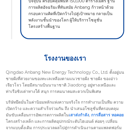
ปัจจุบัน ครอบคลุมพื้นที่ 150,000 ตารางเมตร ฐาน
การผลิตอัจฉริยะที่ทันสมัย Anbang ก้าวหน้าด้วย
กรอบความคิดที่เปิดกว้างไปสู่เป้าหมาย กลายเป็น
พลังงานชั้นนำของโลก ผู้ให้บริการโซลูชั่น
โครงสร้างพื้นฐาน
โรงงานของเรา
Qingdao Anbang New Energy Technology Co., Ltd. ตั้งอยู่บน
ชายฝั่งที่สวยงามของทะเลเหลืองตามแนวชายฝั่ง ชายฝั่ง ของอ่าว
เจียวโจว โดยมีสนามบินนานาชาติ Jiaodong อยู่ทางเหนือและ
ท่าเรือชิงเต่าทางใต้ สนุก การคมนาคมสะดวกเป็นพิเศษ
บริษัทยึดมั่นในค่านิยมหลักแห่งความจริงใจ การทำงานเป็นทีม ความ
เปิดกว้าง และความสำเร็จร่วมกัน ถึง นำเสนอโซลูชั่นที่ครอบคลุม
มันขับเคลื่อนการอัพเกรดการผลิตใน
เสาส่งกำลัง
,
การสื่อสาร หอคอย
โครงสร้างเหล็ก และการผลิตอุปกรณ์ระดับไฮเอนด์ ค่อยๆ เปลี่ยน
จากแบบดั้งเดิม การประมวลผลไปสู่การดำเนินงานตามแพลตฟอร์ม