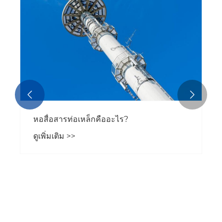


หอสื่อสารท่อเหล็กคืออะไร?
ดูเพิ่มเติม >>